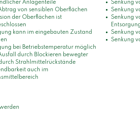
ndlicher Anlagenteile
Senkung vo
Abtrag von sensiblen Oberflächen
Senkung v
sion der Oberflächen ist
Senkung v
schlossen
Entsorgun
gung kann im eingebauten Zustand
Senkung vo
gen
Senkung v
gung bei Betriebstemperatur möglich
Ausfall durch Blockieren bewegter
 durch Strahlmittelrückstände
dbarkeit auch im
smittelbereich
 werden