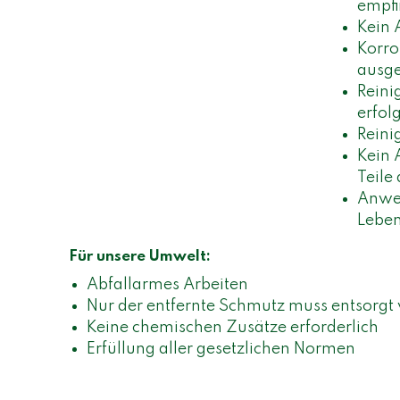
empfi
Kein 
Korro
ausge
Reini
erfol
Reini
Kein 
Teile
Anwen
Leben
Für unsere Umwelt:
Abfallarmes Arbeiten
Nur der entfernte Schmutz muss entsorgt
Keine chemischen Zusätze erforderlich
Erfüllung aller gesetzlichen Normen