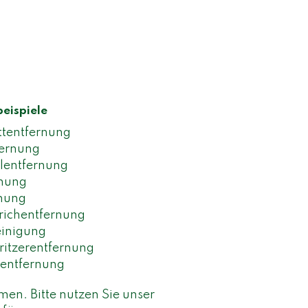
eispiele
ttentfernung
fernung
lentfernung
rnung
rnung
richentfernung
einigung
itzerentfernung
sentfernung
men. Bitte nutzen Sie unser