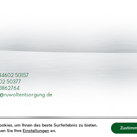
034602 50157
02 50377
 3862764
o@ruwoltentsorgung.de
okies, um Ihnen das beste Surferlebnis zu bieten.
Zustimm
sen Sie Ihre
Einstellungen
an.