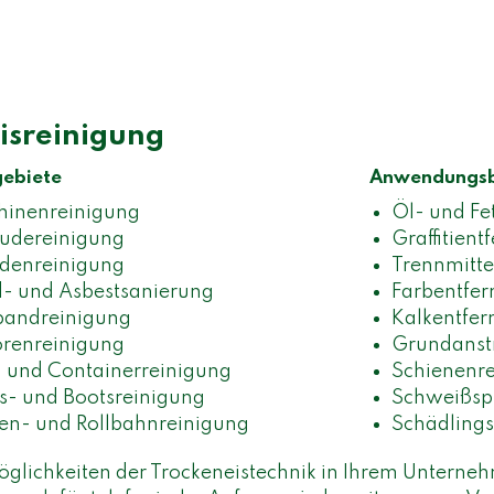
isreinigung
gebiete
Anwendungsb
hinenreinigung
Öl- und Fe
udereinigung
Graffitient
denreinigung
Trennmitte
- und Asbestsanierung
Farbentfe
bandreinigung
Kalkentfe
renreinigung
Grundanst
 und Containerreinigung
Schienenr
fs- und Bootsreinigung
Schweißspr
en- und Rollbahnreinigung
Schädling
öglichkeiten der Trockeneistechnik in Ihrem Unterneh