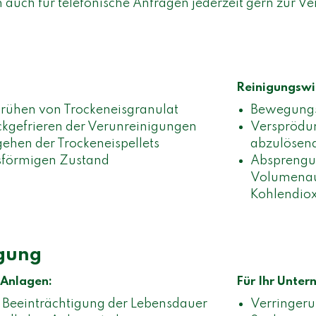
 auch für telefonische Anfragen jederzeit gern zur V
Reinigungswi
rühen von Trockeneisgranulat
Bewegungse
kgefrieren der Verunreinigungen
Versprödu
ehen der Trockeneispellets
abzulösend
sförmigen Zustand
Absprengu
Volumenau
Kohlendioxi
igung
 Anlagen:
Für Ihr Unter
 Beeinträchtigung der Lebensdauer
Verringeru