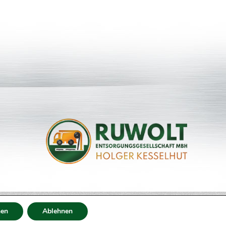
Webdesign by
dh-creative-webdesign.de
en
Ablehnen